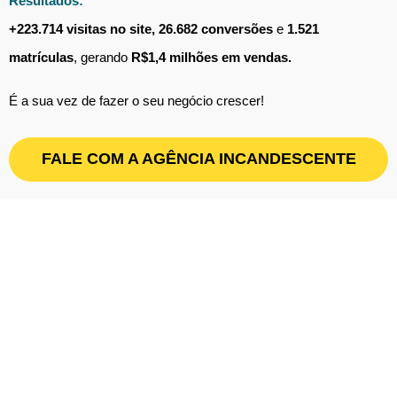
Resultados:
+223.714 visitas no site, 26.682 conversões
e
1.521
matrículas
, gerando
R$1,4 milhões em vendas.
É a sua vez de fazer o seu negócio crescer!
FALE COM A AGÊNCIA INCANDESCENTE
Conte com uma
agência especialista
em RD Station
Marketing